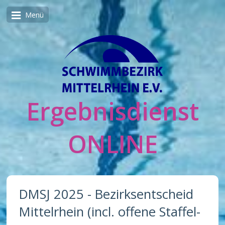
Menü
Ergebnisdienst
ONLINE
DMSJ 2025 - Bezirksentscheid
Mittelrhein (incl. offene Staffel-